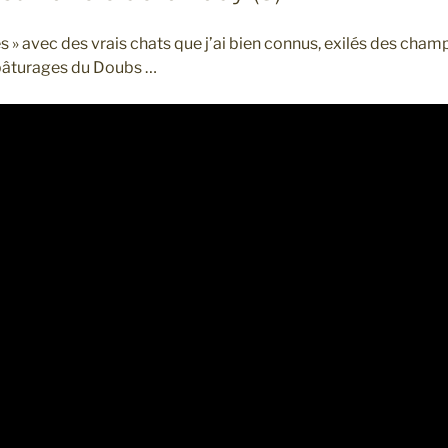
s » avec des vrais chats que j’ai bien connus, exilés des champ
 pâturages du Doubs …