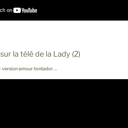
ur la télé de la Lady (2)
» – version amour-toréador …