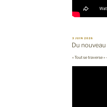
PUBLIÉ
3 JUIN 2026
LE
Du nouveau s
« Tout se traverse 