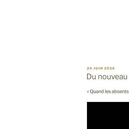
PUBLIÉ
24 JUIN 2026
LE
Du nouveau s
« Quand les absents 