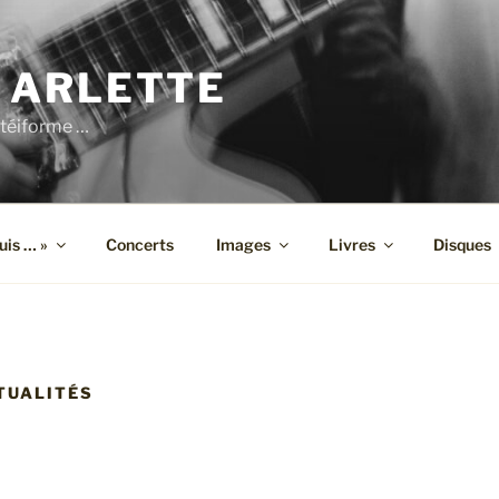
 ARLETTE
téiforme …
suis … »
Concerts
Images
Livres
Disques
TUALITÉS