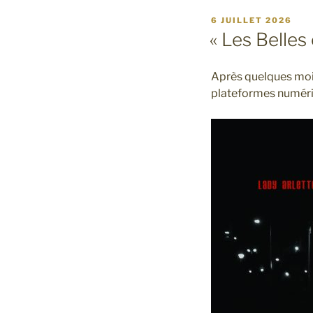
PUBLIÉ
6 JUILLET 2026
LE
« Les Belles
Après quelques mois 
plateformes numériqu