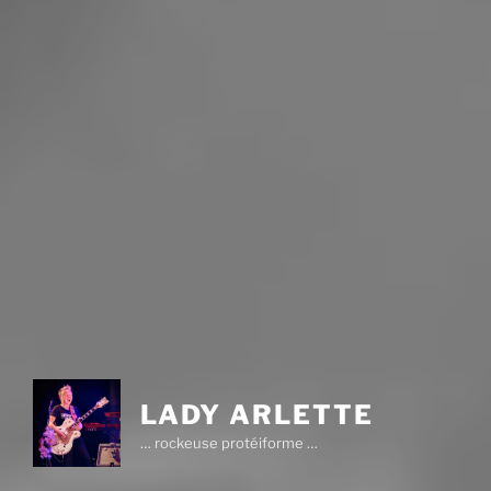
LADY ARLETTE
… rockeuse protéiforme …