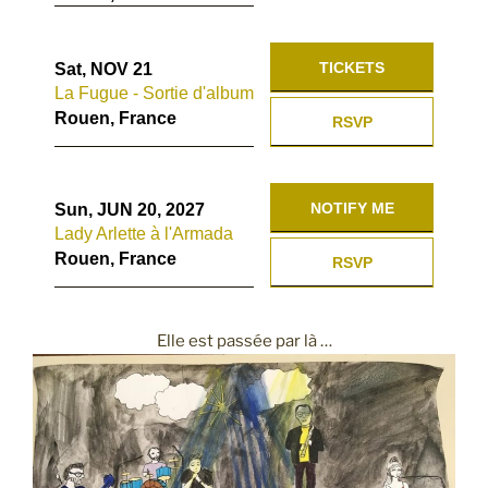
TICKETS
Sat, NOV 21
La Fugue - Sortie d'album
Rouen, France
RSVP
NOTIFY ME
Sun, JUN 20, 2027
Lady Arlette à l'Armada
Rouen, France
RSVP
Elle est passée par là …