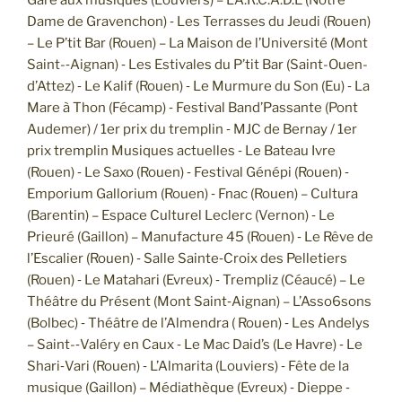
Dame de Gravenchon) ­‐ Les Terrasses du Jeudi (Rouen)
– Le P’tit Bar (Rouen) – La Maison de l’Université (Mont
Saint-­‐Aignan) ‐ Les Estivales du P’tit Bar (Saint-Ouen-
d’Attez) ‐ Le Kalif (Rouen) ­‐ Le Murmure du Son (Eu) ‐ La
Mare à Thon (Fécamp) ‐ Festival Band’Passante (Pont
Audemer) / 1er prix du tremplin ‐ MJC de Bernay / 1er
prix tremplin Musiques actuelles ­‐ Le Bateau Ivre
(Rouen) ‐ Le Saxo (Rouen) ­‐ Festival Génépi (Rouen) ‐
Emporium Gallorium (Rouen) ‐ Fnac (Rouen) – Cultura
(Barentin) – Espace Culturel Leclerc (Vernon) ­‐ Le
Prieuré (Gaillon) – Manufacture 45 (Rouen) ‐ Le Rêve de
l’Escalier (Rouen) ­‐ Salle Sainte‐Croix des Pelletiers
(Rouen) ‐ Le Matahari (Evreux) ­‐ Trempliz (Céaucé) – Le
Théâtre du Présent (Mont Saint‐Aignan) – L’Asso6sons
(Bolbec) ‐ Théâtre de l’Almendra ( Rouen) ‐ Les Andelys
– Saint-­‐Valéry en Caux ­‐ Le Mac Daid’s (Le Havre) ‐ Le
Shari‐Vari (Rouen) ‐ L’Almarita (Louviers) ‐ Fête de la
musique (Gaillon) – Médiathèque (Evreux) ­‐ Dieppe ­‐