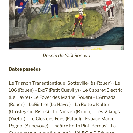
Dessin de Yaël Benaud
Dates passées
Le Trianon Transatlantique (Sotteville­‐lès‐Rouen) ‐ Le
106 (Rouen) – Exo7 (Petit Quevilly) -­ Le Cabaret Electric
(Le Havre) ‐ Le Foyer des Marins (Rouen) – L’Armada
(Rouen) – LeBistrot (Le Havre) – La Boîte à Kultur
(Grosley sur Risles) – Le Ninkasi (Rouen) – Les Vikings
(Yvetot) – Le Clos des Fées (Paluel) – Espace Marcel
Pagnol (Aubevoye) ‐ Théâtre Edith Piaf (Bernay) ‐ La
Gare aux musiques (Louviers) – L’A.R.C.A.D.E (Notre