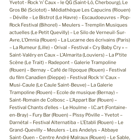
Yvetot ‐ Rock ‘n’ Caux – le QG (Saint‐Lô, Cherbourg), Le
Gros Bé (Sciotot) – Médiathèque Les Capucins (Riouen)
– Déville – Le Bistrot (Le Havre) – Escaudoeuvres – Pop-
Rock Festival (Bihorel) – Meulers – Tremplin Musiques
actuelles (Le Petit Quevilly) – Le Silo de Verneuil-Sur-
Avre, L’Omnia (Rouen) – La Lucarne des écrivains (Paris)
– La Rumeur (Lille) – Orival – Festival « Cry Baby Cry » –
Saint-Valéry en Caux – L’Almarita (Louviers) – La P’tite
Scène (Le Trait) – Radepont – Galerie Trampoline
(Rouen) – Bernay – Café de l’époque (Rouen) – Festival
du film Canadien (Dieppe) – Festival Rock ‘n’ Caux –
Musi-Caule (Le Caule Saint-Beuve) – La Galerie
Trampoline (Rouen) – Ecole de musique (Bernay) –
Saint-Romain de Colbosc – L’Appart Bar (Rouen) –
Festival Chants d’elles – Le Houlme – I.C.art (Fontaine-
en-Bray) – Fury Bar (Rouen) – Pissy Pôville – Yvetot –
Darnétal – Festival Alternatiba – L’Etabli (Rouen) – Le
Grand-Quevilly – Meulers – Les Andelys – Abbaye
Saint-Ouen – Centre André Malraux (Rouen) – Le Sable,