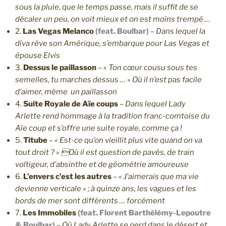
sous la pluie, que le temps passe, mais il suffit de se
décaler un peu, on voit mieux et on est moins trempé …
2.
Las Vegas Melanco
(feat. Boulbar)
–
Dans lequel la
diva rêve son Amérique, s’embarque pour Las Vegas et
épouse Elvis
3.
Dessus le paillasson
–
« Ton cœur cousu sous tes
semelles, tu marches dessus … » Où il n’est pas facile
d’aimer, même un paillasson
4.
Suite Royale de Aïe coups
–
Dans lequel Lady
Arlette rend hommage à la tradition franc-comtoise du
Aïe coup et s’offre une suite royale, comme ça !
5.
Titube
–
« Est-ce qu’on vieillit plus vite quand on va
tout droit ? » Où il est question de pavés, de train
voltigeur, d’absinthe et de géométrie amoureuse
6.
L’envers c’est les autres
–
« J’aimerais que ma vie
devienne verticale » ; à quinze ans, les vagues et les
bords de mer sont différents … forcément
7.
Les Immobiles
(feat. Florent Barthélémy-Lepoutre
& Boulbar)
–
Où Lady Arlette se perd dans le désert et