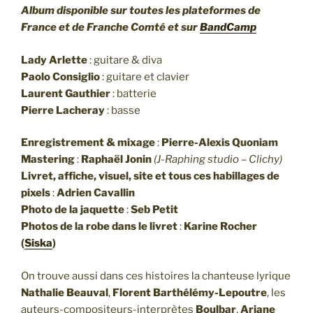
Album disponible sur toutes les plateformes de
France et de Franche Comté et sur
BandCamp
Lady Arlette
: guitare & diva
Paolo Consiglio
: guitare et clavier
Laurent Gauthier
: batterie
Pierre Lacheray
: basse
Enregistrement & mixage
:
Pierre-Alexis Quoniam
Mastering
:
Raphaël Jonin
(J-Raphing studio – Clichy)
Livret, affiche, visuel, site et tous ces habillages de
pixels
:
Adrien Cavallin
Photo de la jaquette
:
Seb Petit
Photos de la robe dans le livret
:
Karine Rocher
(
Siska
)
On trouve aussi dans ces histoires la chanteuse lyrique
Nathalie Beauval
,
Florent Barthélémy-Lepoutre
, les
auteurs-compositeurs-interprètes
Boulbar
,
Ariane