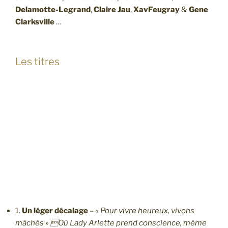
Delamotte-Legrand
,
Claire Jau
,
XavFeugray
&
Gene
Clarksville
…
Les titres
1.
Un léger décalage
–
« Pour vivre heureux, vivons
mâchés » Où Lady Arlette prend conscience, même