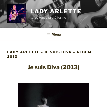
Aller
au
LADY ARLETTE
contenu
… rockeuse protéiforme …
principal
Menu
LADY ARLETTE – JE SUIS DIVA – ALBUM
2013
Je suis Diva (2013)