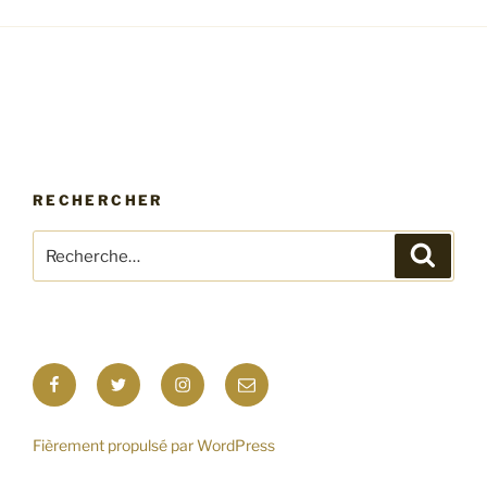
RECHERCHER
Recherche
Recher
pour
:
Facebook
Twitter
Instagram
E-
mail
Fièrement propulsé par WordPress