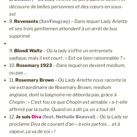
découvre de belles personnes et des cœurs en sous-
sol
8.
Revenants
(XavFeugray)
–
Dans lequel Lady Arlette
et ses trois gentlemen attendent à un arrêt de bus
supprimé
9.
Blondi Waltz
–
Où la lady s’offre un entremets
sadique, mais il est court : « Est-ce bien raisonnable ? »
10.
Rosemary 1923
–
Dans lequel on devient medium,
ou pas …
11.
Rosemary Brown
–
Où Lady Arlette nous raconte la
vie extraordinaire de Rosemary Brown, medium
anglaise, dont la baignoire ne déborda pas, grâce à
Chopin : « C’est fou ce que Chopin est aimable » a-t-elle
affirmé par la suite. Quand on a dit ça, on a tout dit
12.
Je suis
Diva
(feat. Nathalie Beauval)
–
Où la Lady se
proclame Diva de courant d’air « à voix parfois … et à
vapeur, ça va de soi » !