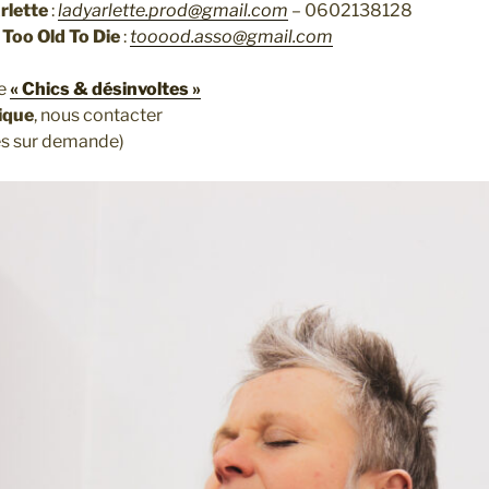
rlette
:
ladyarlette.prod@gmail.com
– 0602138128
l
Too Old To Die
:
tooood.asso@gmail.com
se
« Chics & désinvoltes »
ique
, nous contacter
es sur demande)