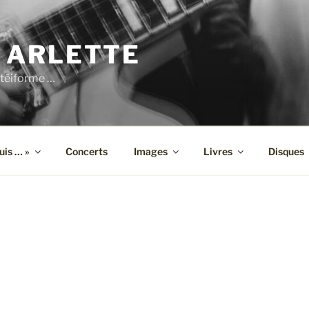
 ARLETTE
téiforme …
suis … »
Concerts
Images
Livres
Disques