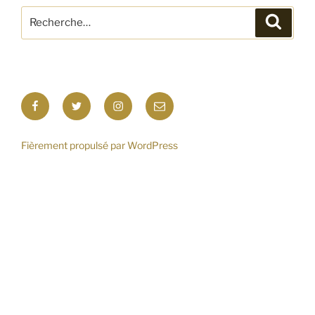
Recherche
Recher
pour
:
Facebook
Twitter
Instagram
E-
mail
Fièrement propulsé par WordPress