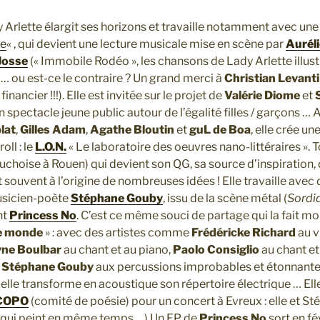
 Arlette élargit ses horizons et travaille notamment avec un
ée
« , qui devient une lecture musicale mise en scène par
Auréli
Josse
(« Immobile Rodéo », les chansons de Lady Arlette illust
 … ou est-ce le contraire ? Un grand merci à
Christian Levanti
financier !!!). Elle est invitée sur le projet de
Valérie Diome
et
un spectacle jeune public autour de l’égalité filles / garçons …
lat
,
Gilles Adam
,
Agathe Bloutin
et
guL de Boa
, elle crée un
oll : le
L.O.N.
« Le laboratoire des oeuvres nano-littéraires ». 
uchoise à Rouen) qui devient son QG, sa source d’inspiration, 
 souvent à l’origine de nombreuses idées ! Elle travaille avec
usicien-poète
Stéphane Gouby
, issu de la scène métal (
Sordi
nt
Princess No
. C’est ce même souci de partage qui la fait mon
le monde
» : avec des artistes comme
Frédéricke Richard
au v
yne Boulbar
au chant et au piano,
Paolo Consiglio
au chant et 
,
Stéphane Gouby
aux percussions improbables et étonnante
, elle transforme en acoustique son répertoire électrique … Elle
COPO
(comité de poésie) pour un concert à Evreux : elle et S
 qui peint en même temps …) Un EP de
Princess No
sort en fé