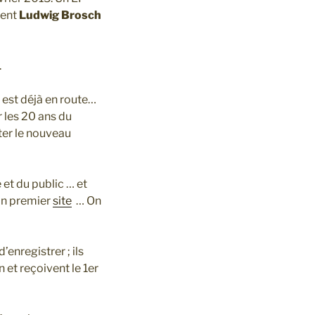
ment
Ludwig Brosch
.
 est déjà en route…
 les 20 ans du
ter le nouveau
e et du public … et
son premier
site
… On
enregistrer ; ils
 et reçoivent le 1er