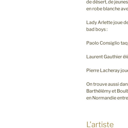
de désert, de jeune
en robe blanche ave
Lady Arlette joue d
bad boys :
Paolo Consiglio taqu
Laurent Gauthier élè
Pierre Lacheray jou
On trouve aussi dans
Barthélémy et Boulb
en Normandie entre 
L’artiste