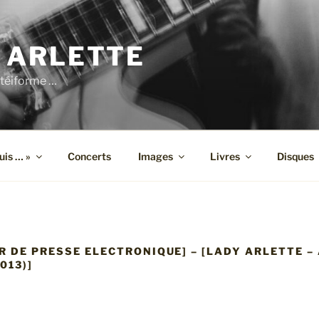
 ARLETTE
téiforme …
suis … »
Concerts
Images
Livres
Disques
ER DE PRESSE ELECTRONIQUE] – [LADY ARLETTE – 
013)]