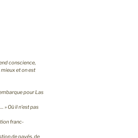
rend conscience,
t mieux et on est
s’embarque pour Las
 » Où il n’est pas
tion franc-
estion de pavés, de