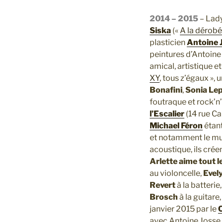
2014 – 2015
– Lady
Siska
(«
A la dérob
plasticien
Antoine 
peintures d’Antoine
amical, artistique et 
XY
, tous z’égaux », 
Bonafini
,
Sonia Lep
foutraque et rock’n’r
l’Escalier
(14 rue Ca
Michael Féron
étant
et notamment le m
acoustique, ils crée
Arlette aime tout 
au violoncelle,
Evel
Revert
à la batterie
Brosch
à la guitare
janvier 2015 par le
avec Antoine Josse