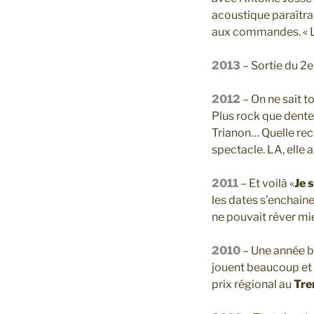
acoustique paraîtra
aux commandes. « Le
2013
– Sortie du 2e
2012
– On ne sait t
Plus rock que dente
Trianon… Quelle rec
spectacle. LA, elle a 
2011
– Et voilà «
Je 
les dates s’enchain
ne pouvait rêver mie
2010
– Une année bi
jouent beaucoup et
prix régional au
Tre