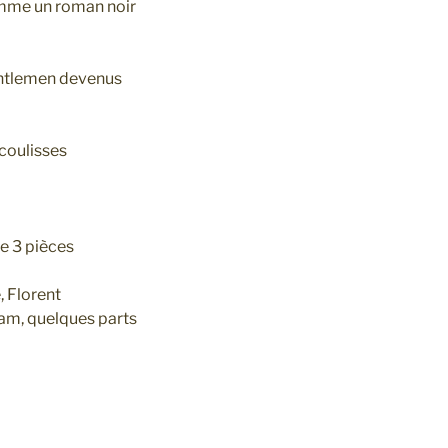
comme un roman noir
gentlemen devenus
 coulisses
e 3 pièces
, Florent
iam, quelques parts