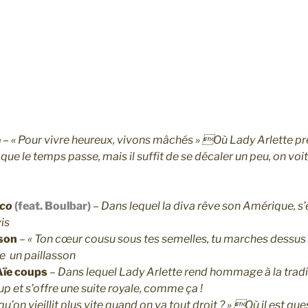
e
–
« Pour vivre heureux, vivons mâchés » Où Lady Arlette p
que le temps passe, mais il suffit de se décaler un peu, on voi
nco
(feat. Boulbar)
–
Dans lequel la diva rêve son Amérique, 
is
sson
–
« Ton cœur cousu sous tes semelles, tu marches dessus …
e un paillasson
Aïe coups
–
Dans lequel Lady Arlette rend hommage à la tradi
p et s’offre une suite royale, comme ça !
qu’on vieillit plus vite quand on va tout droit ? » Où il est qu