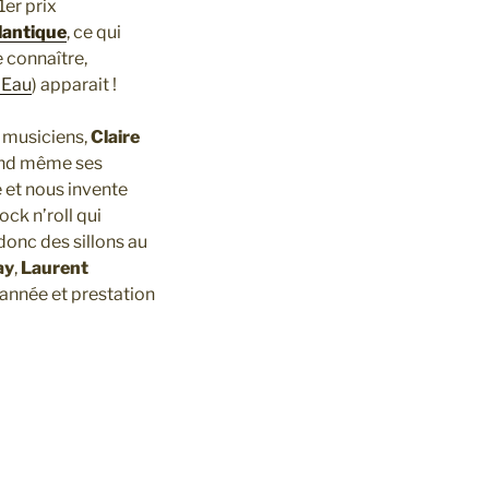
1er prix
lantique
, ce qui
 connaître,
’Eau
) apparait !
t musiciens,
Claire
uand même ses
et nous invente
rock n’roll qui
 donc des sillons au
ay
,
Laurent
’année et prestation