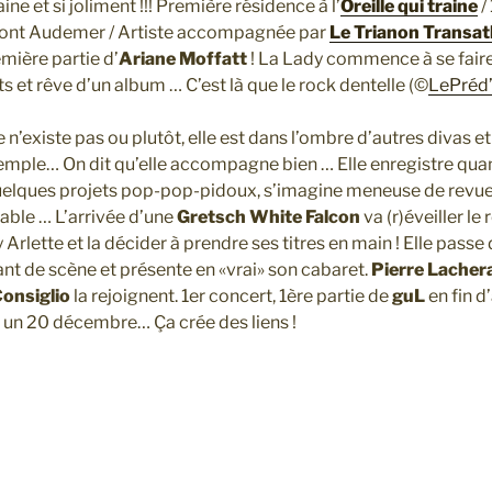
ine et si joliment !!! Première résidence à l’
Oreille qui traine
/ 
ont Audemer / Artiste accompagnée par
Le Trianon Transat
mière partie d’
Ariane Moffatt
! La Lady commence à se faire
ts et rêve d’un album … C’est là que le rock dentelle (©
LePréd
 n’existe pas ou plutôt, elle est dans l’ombre d’autres divas e
emple… On dit qu’elle accompagne bien … Elle enregistre q
elques projets pop-pop-pidoux, s’imagine meneuse de revue 
ble … L’arrivée d’une
Gretsch White Falcon
va (r)éveiller le 
Arlette et la décider à prendre ses titres en main ! Elle passe
ant de scène et présente en «vrai» son cabaret.
Pierre Lacher
onsiglio
la rejoignent. 1er concert, 1ère partie de
guL
en fin d
r un 20 décembre… Ça crée des liens !