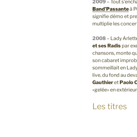
2009
– Tout s’encha
Band’Passante
à P
signifie démo et pre
multiplie les concer
2008
– Lady Arlette
et ses Radis
par ex
chansons, monte qu
son cabaret improba
sommeillait en Lady 
live, du fond au dev
Gauthier
et
Paolo C
«gelée» en extérieu
Les titres