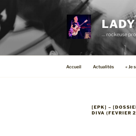
Aller
au
contenu
LADY
principal
… rockeuse pro
Accueil
Actualités
« Je 
[EPK] – [DOSSI
DIVA (FEVRIER 2