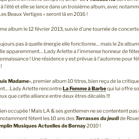
 à l’été et elle se lance dans un troisième album, avec notam
s Beaux Vertiges » seront là en 2016 !
me album le 12 février 2013, suivie d’une tournée de concerts
oujours pas à quelle énergie elle fonctionne… mais le 2e album
lle apparemment… Lady Arlette a l’immense honneur de fêter
onnaissance ! Une résidence y est prévue à l’automne pour fê
!
suis Madame
», premier album 10 titres, bien reçu de la critiqu
ent… Lady Arlette rencontre
La Femme à Barbe
qui lui offre 
ux que cette alliance entre deux êtres décalés !!!
en occupée ! Mais LA & ses gentlemen ne se contentent pas d’
 notamment fêtent les 10 ans des
Terrasses du jeudi
de Rouen
mplin Musiques Actuelles de Bernay
2010 !