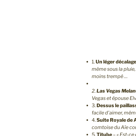
1.
Un léger décalag
même sous la pluie, 
moins trempé …
2.
Las Vegas Mela
Vegas et épouse Elv
3.
Dessus le pailla
facile d’aimer, mêm
4.
Suite Royale de 
comtoise du Aïe cou
5.
Titube
–
« Est-ce 