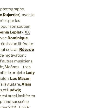
e photographe,
e Dujarrier
), avec le
rées par les
pour son soutien
Sonia Leplat
«
XX
 Avec
Dominique
e émission littéraire
Tout cela au
Rêve de
de motivation :
 d’autres musiciens
de
,
Mhönos …
) : en
ter le projet «
Lady
iolon,
Luc Mazon
à la guitare,
Alain
s et
Ludwig
 est aussi invitée en
téphane sur scène
vrier 2015. Un EP