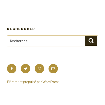
RECHERCHER
Recherche
Recher
pour
:
Facebook
Twitter
Instagram
E-
mail
Fièrement propulsé par WordPress