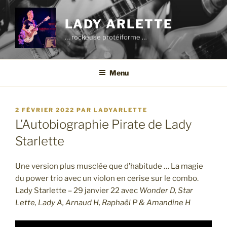
Aller
au
LADY ARLETTE
contenu
… rockeuse protéiforme …
principal
Menu
PUBLIÉ
2 FÉVRIER 2022
PAR
LADYARLETTE
LE
L’Autobiographie Pirate de Lady
Starlette
Une version plus musclée que d’habitude … La magie
du power trio avec un violon en cerise sur le combo.
Lady Starlette – 29 janvier 22 avec
Wonder D, Star
Lette, Lady A, Arnaud H, Raphaël P & Amandine H