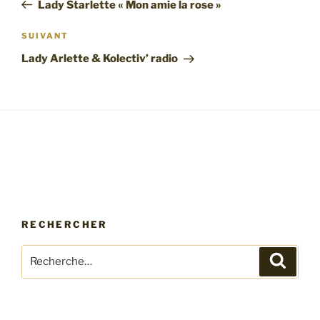
précédent
Lady Starlette « Mon amie la rose »
l’article
Article
SUIVANT
suivant
Lady Arlette & Kolectiv’ radio
RECHERCHER
Recherche
Recher
pour
: