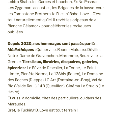
Lokito Skabo, les Garces et bouchon, Ex No Pasaran,
Les Zygomars acoustics, les Brigades de la basse-cour,
les Tombstone Brothers, le Fuckin’ Babel Love …C’est
tout naturellement qu’ici, il revêt les oripeaux de «
Blanche Célamor » pour célébrer les rockeuses
oubliées.
Depuis 2020, nos hommages sont passés par là
…
Médiathèques
: Quiberville, Rouen (Malraux), Déville,
Notre-Dame de Gravenchon, Maromme, Beuzeville-la-
Grenier
Tiers lieux, librairies, disquaires, galeries,
épiceries
: Le Rêve de l’escalier, La Tonne, Le Point
Limite, Planète Norma, Le 128bis (Rouen), Le Domaine
des Roches (Dieppe), I.C.Art (Fontaine-en-Bray), Val de
Bio (Val de Reuil), 14B (Quevillon), Cinéma Le Studio (Le
Havre)
Et aussi à domicile, chez des particuliers, ou dans des
Maraudes.
Bref, le Fucking B. Love est tout terrain !