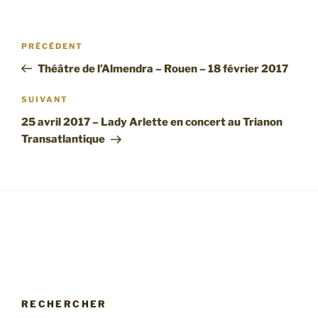
Navigation
Article
PRÉCÉDENT
de
précédent
Théâtre de l’Almendra – Rouen – 18 février 2017
l’article
Article
SUIVANT
suivant
25 avril 2017 – Lady Arlette en concert au Trianon
Transatlantique
RECHERCHER