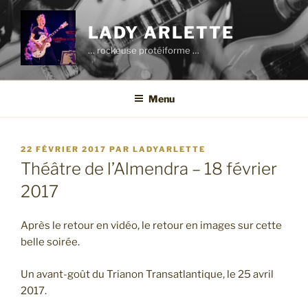
Aller
au
LADY ARLETTE
contenu
… rockeuse protéiforme …
principal
Menu
PUBLIÉ
22 FÉVRIER 2017
PAR
LADYARLETTE
LE
Théâtre de l’Almendra – 18 février
2017
Après le retour en vidéo, le retour en images sur cette
belle soirée.
Un avant-goût du Trianon Transatlantique, le 25 avril
2017.