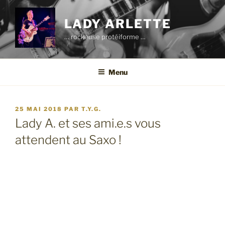
Aller
au
LADY ARLETTE
contenu
… rockeuse protéiforme …
principal
Menu
PUBLIÉ
25 MAI 2018
PAR
T.Y.G.
LE
Lady A. et ses ami.e.s vous
attendent au Saxo !