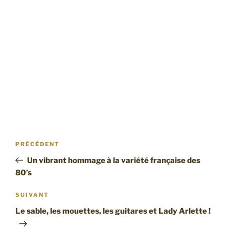
Navigation
Article
PRÉCÉDENT
de
précédent
Un vibrant hommage à la variété française des
l’article
80’s
Article
SUIVANT
suivant
Le sable, les mouettes, les guitares et Lady Arlette !