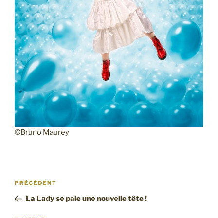
©Bruno Maurey
Navigation
Article
PRÉCÉDENT
de
précédent
La Lady se paie une nouvelle tête !
l’article