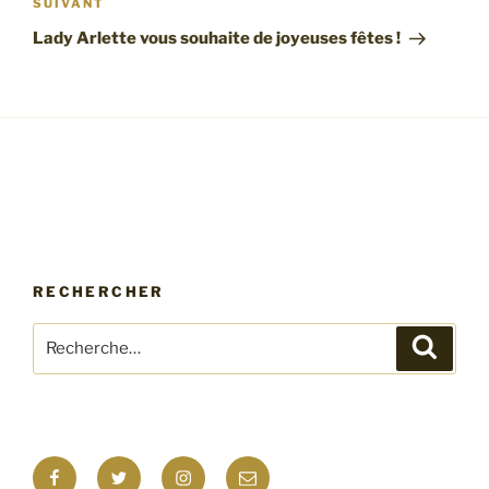
Article
SUIVANT
suivant
Lady Arlette vous souhaite de joyeuses fêtes !
RECHERCHER
Recherche
Recher
pour
:
Facebook
Twitter
Instagram
E-