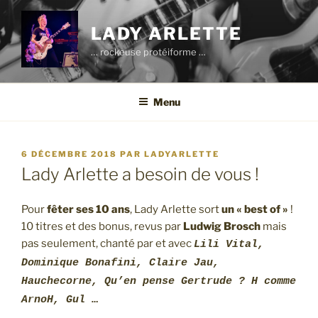
Aller
au
LADY ARLETTE
contenu
… rockeuse protéiforme …
principal
Menu
PUBLIÉ
6 DÉCEMBRE 2018
PAR
LADYARLETTE
LE
Lady Arlette a besoin de vous !
Pour
fêter ses 10 ans
, Lady Arlette sort
un « best of »
!
10 titres et des bonus, revus par
Ludwig Brosch
mais
pas seulement, chanté par et avec
Lili Vital,
Dominique Bonafini, Claire Jau,
Hauchecorne, Qu’en pense Gertrude ? H comme
ArnoH, Gul
…