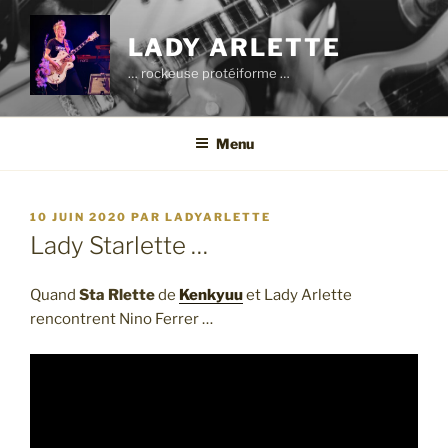
Aller
au
LADY ARLETTE
contenu
… rockeuse protéiforme …
principal
Menu
PUBLIÉ
10 JUIN 2020
PAR
LADYARLETTE
LE
Lady Starlette …
Quand
Sta Rlette
de
Kenkyuu
et Lady Arlette
rencontrent Nino Ferrer …