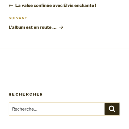
de
précédent
La valse confinée avec Elvis enchante !
l’article
Article
SUIVANT
suivant
L’album est en route …
RECHERCHER
Recherche
Recher
pour
: