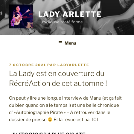
Aller
au
LADY ARLETTE
contenu
… rockeuse protéiforme …
principal
Menu
PUBLIÉ
7 OCTOBRE 2021
PAR
LADYARLETTE
LE
La Lady est en couverture du
RécréAction de cet automne !
On peut y lire une longue interview de Manu (et ça fait
du bien quand on a le temps !) et une belle chronique
d' »Autobiographie Pirate » – A retrouver dans le
dossier de presse
Et la revue est par
ICI