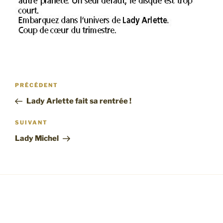
Navigation
Article
PRÉCÉDENT
de
précédent
Lady Arlette fait sa rentrée !
l’article
Article
SUIVANT
suivant
Lady Michel