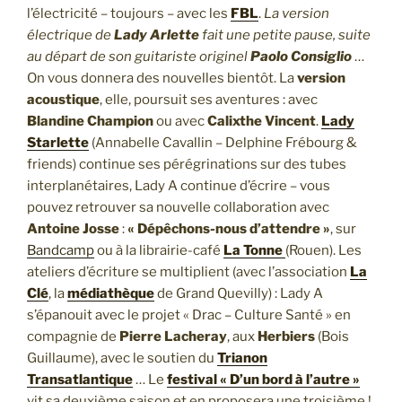
l’électricité – toujours – avec les
FBL
.
La version
électrique de
Lady Arlette
fait une petite pause, suite
au départ de son guitariste originel
Paolo Consiglio
…
On vous donnera des nouvelles bientôt. La
version
acoustique
, elle, poursuit ses aventures : avec
Blandine Champion
ou avec
Calixthe Vincent
.
Lady
Starlette
(Annabelle Cavallin – Delphine Frébourg &
friends) continue ses pérégrinations sur des tubes
interplanétaires, Lady A continue d’écrire – vous
pouvez retrouver sa nouvelle collaboration avec
Antoine Josse
:
« Dépêchons-nous d’attendre »
, sur
Bandcamp
ou à la librairie-café
La Tonne
(Rouen). Les
ateliers d’écriture se multiplient (avec l’association
La
Clé
, la
médiathèque
de Grand Quevilly) : Lady A
s’épanouit avec le projet « Drac – Culture Santé » en
compagnie de
Pierre Lacheray
, aux
Herbiers
(Bois
Guillaume), avec le soutien du
Trianon
Transatlantique
… Le
festival « D’un bord à l’autre »
vit sa deuxième saison et en proposera une troisième !