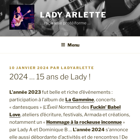
Aller
au
LADY ARLETTE
contenu
… rockeuse protéiforme …
principal
Menu
PUBLIÉ
10 JANVIER 2024
PAR
LADYARLETTE
LE
2024 … 15 ans de Lady !
L’année 2023
fut belle et riche d’événements :
participation à l’album de
La Gammine
, concerts
« dantesques » (
L’Éveil Normand
) des
Fuckin’ Babel
Love
, ateliers d’écriture, festivals, Armada et créations,
notamment un «
Hommage à la rockeuse inconnue
»
par Lady A et Dominique B …
L’année 2024
s’annonce
elle aussi débordante d’activités et de rencontres ! De