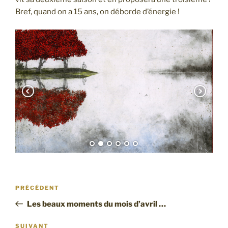
Bref, quand on a 15 ans, on déborde d’énergie !
Navigation
Article
PRÉCÉDENT
de
précédent
Les beaux moments du mois d’avril …
l’article
Article
SUIVANT