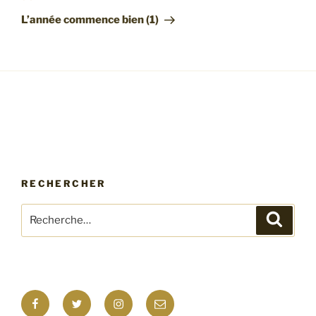
suivant
L’année commence bien (1)
RECHERCHER
Recherche
Recher
pour
:
Facebook
Twitter
Instagram
E-