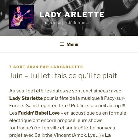
Aller
au
LADY ARLETTE
contenu
… rockeuse protéiforme …
principal
Menu
PUBLIÉ
7 AOÛT 2024
PAR
LADYARLETTE
LE
Juin – Juillet : fais ce qu’il te plait
Au seuil de l’été, les dates se sont enchainées : avec
Lady Starlette
pour la fête de la musique à Pacy-sur-
Eure et Saint Léger en fête ! Public et accueil au top !!!
Les
Fuckin’ Babel Love
– en acoustique ou en formule
électrique ont encore proposé leurs shows
foutraque’n’roll en ville et sur la côte. Le nouveau
projet avec Calixthe Vincent (Amok, Lys …)
« La