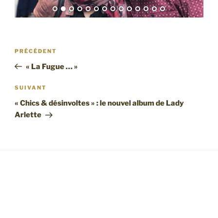
Navigation
Article
PRÉCÉDENT
de
précédent
« La Fugue … »
l’article
Article
SUIVANT
suivant
« Chics & désinvoltes » : le nouvel album de Lady
Arlette