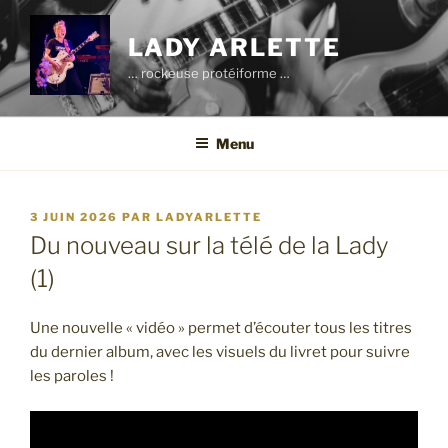
Aller
au
LADY ARLETTE
contenu
… rockeuse protéiforme …
principal
Menu
PUBLIÉ
3 JUIN 2026
PAR
LADYARLETTE
LE
Du nouveau sur la télé de la Lady
(1)
Une nouvelle « vidéo » permet d’écouter tous les titres
du dernier album, avec les visuels du livret pour suivre
les paroles !