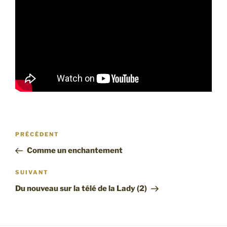
Navigation
Article
PRÉCÉDENT
de
précédent
Comme un enchantement
l’article
Article
SUIVANT
suivant
Du nouveau sur la télé de la Lady (2)