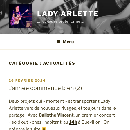
Aller
au
LADY ARLETTE
contenu
… rockeuse protéiforme …
principal
Menu
CATÉGORIE :
ACTUALITÉS
PUBLIÉ
26 FÉVRIER 2024
LE
L’année commence bien (2)
Deux projets qui « montent » et transportent Lady
Arlette vers de nouveaux rivages, et toujours dans le
partage ! Avec
Calixthe Vincent
, un premier concert
« sold out » chez l’habitant, au
14b
à Quevillon ! On
prépare la suite