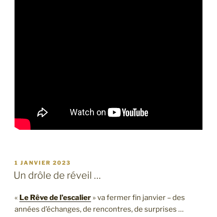
PUBLIÉ
1 JANVIER 2023
LE
Un drôle de réveil …
«
Le Rêve de l’escalier
» va fermer fin janvier – des
années d’échanges, de rencontres, de surprises …