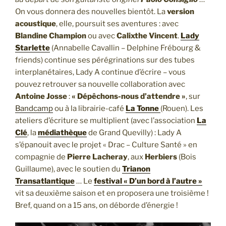
On vous donnera des nouvelles bientôt. La
version
acoustique
, elle, poursuit ses aventures : avec
Blandine Champion
ou avec
Calixthe Vincent
.
Lady
Starlette
(Annabelle Cavallin – Delphine Frébourg &
friends) continue ses pérégrinations sur des tubes
interplanétaires, Lady A continue d’écrire – vous
pouvez retrouver sa nouvelle collaboration avec
Antoine Josse
:
« Dépêchons-nous d’attendre »
, sur
Bandcamp
ou à la librairie-café
La Tonne
(Rouen). Les
ateliers d’écriture se multiplient (avec l’association
La
Clé
, la
médiathèque
de Grand Quevilly) : Lady A
s’épanouit avec le projet « Drac – Culture Santé » en
compagnie de
Pierre Lacheray
, aux
Herbiers
(Bois
Guillaume), avec le soutien du
Trianon
Transatlantique
… Le
festival « D’un bord à l’autre »
vit sa deuxième saison et en proposera une troisième !
Bref, quand on a 15 ans, on déborde d’énergie !