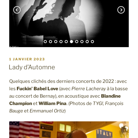
PUBLIÉ
1 JANVIER 2023
LE
Lady d’Automne
Quelques clichés des derniers concerts de 2022 : avec
les
Fuckin’ Babel Love
(avec
Pierre Lacheray
à la basse
au concert de Bernay), en acoustique avec
Blandine
Champion
et
William Pina
. (Photos de
TYG!, François
Bauge
et
Emmanuel Ortiz
)