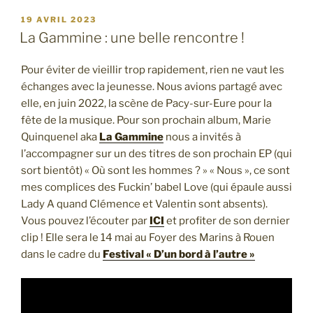
PUBLIÉ
19 AVRIL 2023
LE
La Gammine : une belle rencontre !
Pour éviter de vieillir trop rapidement, rien ne vaut les
échanges avec la jeunesse. Nous avions partagé avec
elle, en juin 2022, la scène de Pacy-sur-Eure pour la
fête de la musique. Pour son prochain album, Marie
Quinquenel aka
La Gammine
nous a invités à
l’accompagner sur un des titres de son prochain EP (qui
sort bientôt) « Où sont les hommes ? » « Nous », ce sont
mes complices des Fuckin’ babel Love (qui épaule aussi
Lady A quand Clémence et Valentin sont absents).
Vous pouvez l’écouter par
ICI
et profiter de son dernier
clip ! Elle sera le 14 mai au Foyer des Marins à Rouen
dans le cadre du
Festival « D’un bord à l’autre »