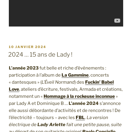
PUBLIÉ
10 JANVIER 2024
LE
2024 … 15 ans de Lady !
L’année 2023
fut belle et riche d’événements :
participation à l’album de
La Gammine
, concerts
« dantesques » (
L’Éveil Normand
) des
Fuckin’ Babel
Love
, ateliers d’écriture, festivals, Armada et créations,
notamment un «
Hommage à la rockeuse inconnue
»
par Lady A et Dominique B …
L’année 2024
s’annonce
elle aussi débordante d’activités et de rencontres ! De
l’électricité – toujours – avec les
FBL
.
La version
électrique de
Lady Arlette
fait une petite pause, suite
au départ de son guitariste originel
Paolo Consiglio
…