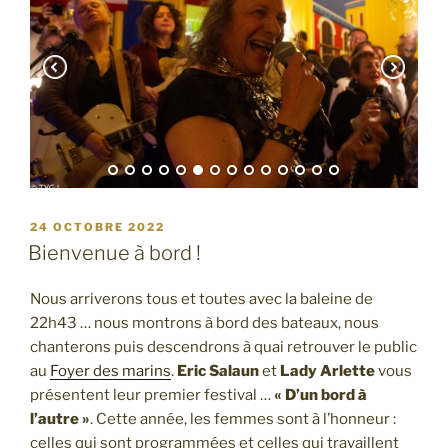
PUBLIÉ
24 OCTOBRE 2022
LE
Bienvenue à bord !
Nous arriverons tous et toutes avec la baleine de
22h43 … nous montrons à bord des bateaux, nous
chanterons puis descendrons à quai retrouver le public
au
Foyer des marins
.
Eric Salaun
et
Lady Arlette
vous
présentent leur premier festival …
« D’un bord à
l’autre »
. Cette année, les femmes sont à l’honneur :
celles qui sont programmées et celles qui travaillent