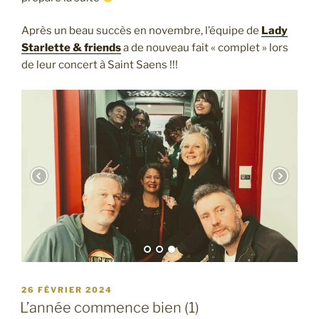
Après un beau succès en novembre, l’équipe de
Lady
Starlette & friends
a de nouveau fait « complet » lors
de leur concert à Saint Saens !!!
PUBLIÉ
26 FÉVRIER 2024
LE
L’année commence bien (1)