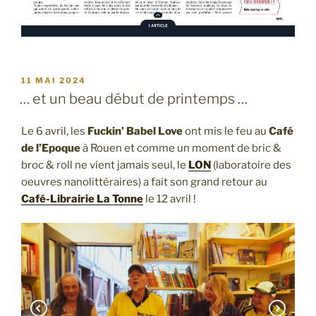
PUBLIÉ
11 MAI 2024
LE
… et un beau début de printemps …
Le 6 avril, les
Fuckin’ Babel Love
ont mis le feu au
Café
de l’Epoque
à Rouen et comme un moment de bric &
broc & roll ne vient jamais seul, le
LON
(laboratoire des
oeuvres nanolittéraires) a fait son grand retour au
Café-Librairie La Tonne
le 12 avril !