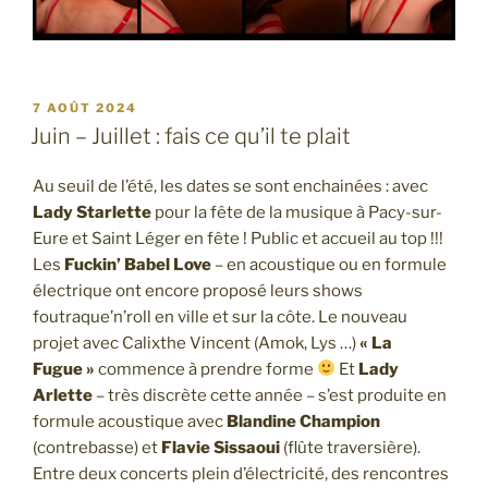
PUBLIÉ
7 AOÛT 2024
LE
Juin – Juillet : fais ce qu’il te plait
Au seuil de l’été, les dates se sont enchainées : avec
Lady Starlette
pour la fête de la musique à Pacy-sur-
Eure et Saint Léger en fête ! Public et accueil au top !!!
Les
Fuckin’ Babel Love
– en acoustique ou en formule
électrique ont encore proposé leurs shows
foutraque’n’roll en ville et sur la côte. Le nouveau
projet avec Calixthe Vincent (Amok, Lys …)
« La
Fugue »
commence à prendre forme
Et
Lady
Arlette
– très discrète cette année – s’est produite en
formule acoustique avec
Blandine Champion
(contrebasse) et
Flavie Sissaoui
(flûte traversière).
Entre deux concerts plein d’électricité, des rencontres