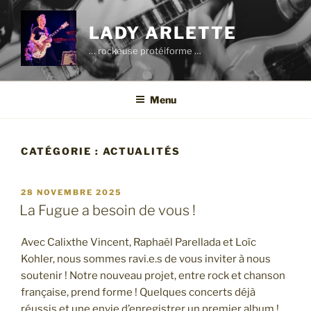
Aller
au
LADY ARLETTE
contenu
… rockeuse protéiforme …
principal
Menu
CATÉGORIE :
ACTUALITÉS
PUBLIÉ
28 NOVEMBRE 2025
LE
La Fugue a besoin de vous !
Avec Calixthe Vincent, Raphaël Parellada et Loïc
Kohler, nous sommes ravi.e.s de vous inviter à nous
soutenir ! Notre nouveau projet, entre rock et chanson
française, prend forme ! Quelques concerts déjà
réussis et une envie d’enregistrer un premier album !