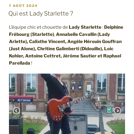
PUBLIÉ
7 AOÛT 2024
LE
Qui est Lady Starlette ?
L’équipe chic et chouette de
Lady Starlette
:
Delphine
Frébourg (Starlette)
,
Annabelle Cavallin (Lady
Arlette), Calixthe Vincent, Angèle Hérouin Gouffran
(Just Alone), Chritine Galimberti (Didouille), Loic
Kohler, Antoine Cottret, Jérôme Sautier et Raphael
Parellada
!