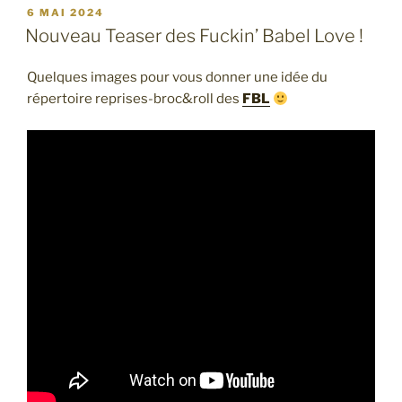
PUBLIÉ
6 MAI 2024
LE
Nouveau Teaser des Fuckin’ Babel Love !
Quelques images pour vous donner une idée du
répertoire reprises-broc&roll des
FBL