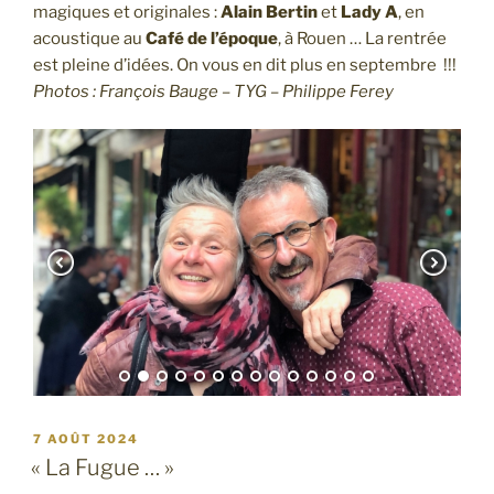
magiques et originales :
Alain Bertin
et
Lady A
, en
acoustique au
Café de l’époque
, à Rouen … La rentrée
est pleine d’idées. On vous en dit plus en septembre !!!
Photos : François Bauge – TYG – Philippe Ferey
PUBLIÉ
7 AOÛT 2024
LE
« La Fugue … »