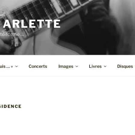
 ARLETTE
téiforme …
suis … »
Concerts
Images
Livres
Disques
SIDENCE