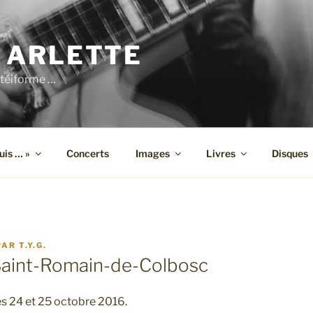
 ARLETTE
téiforme …
suis … »
Concerts
Images
Livres
Disques
PAR
T.Y.G.
Saint-Romain-de-Colbosc
s 24 et 25 octobre 2016.