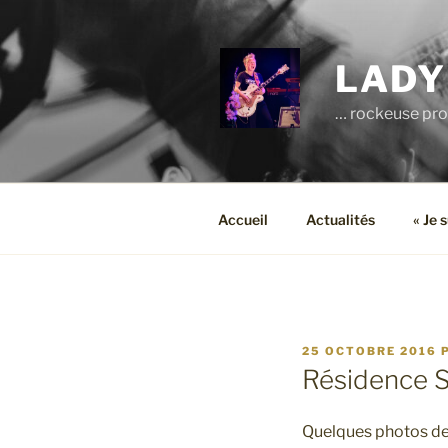
Aller
au
contenu
LADY
principal
… rockeuse pro
Accueil
Actualités
« Je 
PUBLIÉ
25 OCTOBRE 2016
LE
Résidence 
Quelques photos de