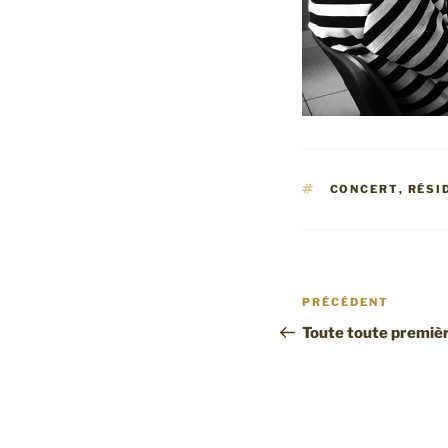
ÉTIQUETTES
CONCERT
,
RÉSI
Navigation
Article
PRÉCÉDENT
de
précédent
Toute toute première
l’article