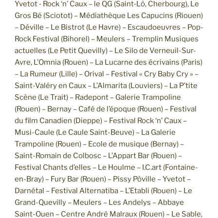
Yvetot ‐ Rock ‘n’ Caux – le QG (Saint‐Lô, Cherbourg), Le
Gros Bé (Sciotot) – Médiathèque Les Capucins (Riouen)
– Déville – Le Bistrot (Le Havre) – Escaudoeuvres – Pop-
Rock Festival (Bihorel) – Meulers – Tremplin Musiques
actuelles (Le Petit Quevilly) – Le Silo de Verneuil-Sur-
Avre, L’Omnia (Rouen) – La Lucarne des écrivains (Paris)
– La Rumeur (Lille) – Orival – Festival « Cry Baby Cry » –
Saint-Valéry en Caux – L’Almarita (Louviers) – La P’tite
Scène (Le Trait) – Radepont – Galerie Trampoline
(Rouen) – Bernay – Café de l’époque (Rouen) – Festival
du film Canadien (Dieppe) – Festival Rock ‘n’ Caux –
Musi-Caule (Le Caule Saint-Beuve) – La Galerie
Trampoline (Rouen) – Ecole de musique (Bernay) –
Saint-Romain de Colbosc – L’Appart Bar (Rouen) –
Festival Chants d’elles – Le Houlme – I.C.art (Fontaine-
en-Bray) – Fury Bar (Rouen) – Pissy Pôville – Yvetot –
Darnétal – Festival Alternatiba – L’Etabli (Rouen) – Le
Grand-Quevilly – Meulers – Les Andelys – Abbaye
Saint-Ouen – Centre André Malraux (Rouen) – Le Sable,