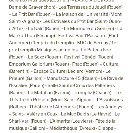
Dame de Gravenchon) ­‐ Les Terrasses du Jeudi (Rouen)
– Le P’tit Bar (Rouen) – La Maison de l’Université (Mont
Saint-­‐Aignan) ‐ Les Estivales du P’tit Bar (Saint-Ouen-
d’Attez) ‐ Le Kalif (Rouen) ­‐ Le Murmure du Son (Eu) ‐ La
Mare à Thon (Fécamp) ‐ Festival Band’Passante (Pont
Audemer) / 1er prix du tremplin ‐ MJC de Bernay / 1er
prix tremplin Musiques actuelles ­‐ Le Bateau Ivre
(Rouen) ‐ Le Saxo (Rouen) ­‐ Festival Génépi (Rouen) ‐
Emporium Gallorium (Rouen) ‐ Fnac (Rouen) – Cultura
(Barentin) – Espace Culturel Leclerc (Vernon) ­‐ Le
Prieuré (Gaillon) – Manufacture 45 (Rouen) ‐ Le Rêve de
l’Escalier (Rouen) ­‐ Salle Sainte‐Croix des Pelletiers
(Rouen) ‐ Le Matahari (Evreux) ­‐ Trempliz (Céaucé) – Le
Théâtre du Présent (Mont Saint‐Aignan) – L’Asso6sons
(Bolbec) ‐ Théâtre de l’Almendra ( Rouen) ‐ Les Andelys
– Saint-­‐Valéry en Caux ­‐ Le Mac Daid’s (Le Havre) ‐ Le
Shari‐Vari (Rouen) ‐ L’Almarita (Louviers) ‐ Fête de la
musique (Gaillon) – Médiathèque (Evreux) ­‐ Dieppe ­‐