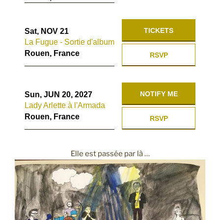
TICKETS
Sat, NOV 21
La Fugue - Sortie d'album
Rouen, France
RSVP
NOTIFY ME
Sun, JUN 20, 2027
Lady Arlette à l'Armada
Rouen, France
RSVP
Elle est passée par là …