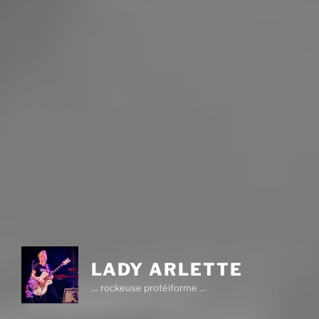
LADY ARLETTE
… rockeuse protéiforme …