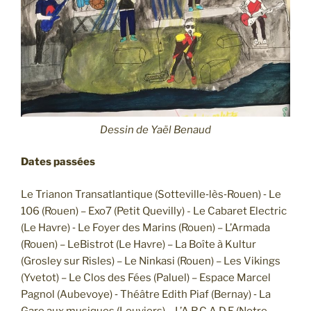
Dessin de Yaël Benaud
Dates passées
Le Trianon Transatlantique (Sotteville­‐lès‐Rouen) ‐ Le
106 (Rouen) – Exo7 (Petit Quevilly) -­ Le Cabaret Electric
(Le Havre) ‐ Le Foyer des Marins (Rouen) – L’Armada
(Rouen) – LeBistrot (Le Havre) – La Boîte à Kultur
(Grosley sur Risles) – Le Ninkasi (Rouen) – Les Vikings
(Yvetot) – Le Clos des Fées (Paluel) – Espace Marcel
Pagnol (Aubevoye) ‐ Théâtre Edith Piaf (Bernay) ‐ La
Gare aux musiques (Louviers) – L’A.R.C.A.D.E (Notre