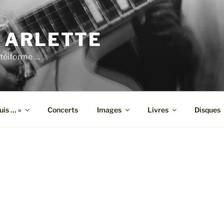
 ARLETTE
téiforme …
suis … »
Concerts
Images
Livres
Disques