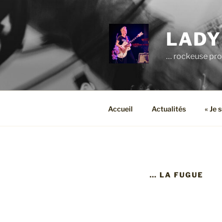
Aller
au
contenu
LADY
principal
… rockeuse pro
Accueil
Actualités
« Je 
… LA FUGUE