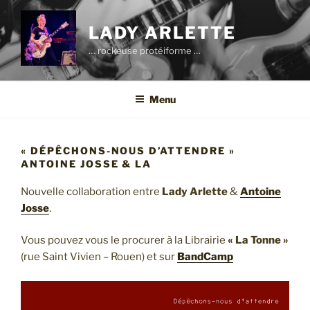
Aller
au
LADY ARLETTE
contenu
… rockeuse protéiforme …
principal
Menu
« DÉPÊCHONS-NOUS D’ATTENDRE »
ANTOINE JOSSE & LA
Nouvelle collaboration entre
Lady Arlette
&
Antoine
Josse
.
Vous pouvez vous le procurer à la Librairie
« La Tonne »
(rue Saint Vivien – Rouen) et sur
BandCamp