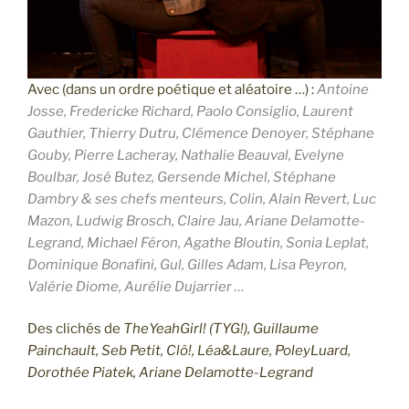
Avec (dans un ordre poétique et aléatoire …) :
Antoine
Josse, Fredericke Richard, Paolo Consiglio, Laurent
Gauthier, Thierry Dutru, Clémence Denoyer, Stéphane
Gouby, Pierre Lacheray, Nathalie Beauval, Evelyne
Boulbar, José Butez, Gersende Michel, Stéphane
Dambry & ses chefs menteurs, Colin, Alain Revert, Luc
Mazon, Ludwig Brosch, Claire Jau, Ariane Delamotte-
Legrand, Michael Féron, Agathe Bloutin, Sonia Leplat,
Dominique Bonafini, Gul, Gilles Adam, Lisa Peyron,
Valérie Diome, Aurélie Dujarrier …
Des clichés de
TheYeahGirl! (TYG!),
Guillaume
Painchault, Seb Petit, Clô!, Léa&Laure, PoleyLuard,
Dorothée Piatek,
Ariane Delamotte-Legrand