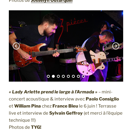
Photos de
Josselyn Outurquin
« Lady Arlette prend le large à l’Armada »
– mini-
concert acoustique & interview avec
Paolo Consiglio
et
William Pina
chez
France Bleu
le 6 juin ! Terrasse
live et interview de
Sylvain Geffroy
(et merci à l’équipe
technique !!!)
Photos de
TYG!