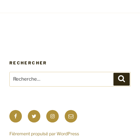
RECHERCHER
Recherche
Recher
pour
:
Facebook
Twitter
Instagram
E-
mail
Fièrement propulsé par WordPress