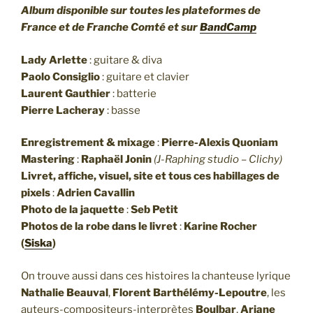
Album disponible sur toutes les plateformes de
France et de Franche Comté et sur
BandCamp
Lady Arlette
: guitare & diva
Paolo Consiglio
: guitare et clavier
Laurent Gauthier
: batterie
Pierre Lacheray
: basse
Enregistrement & mixage
:
Pierre-Alexis Quoniam
Mastering
:
Raphaël Jonin
(J-Raphing studio – Clichy)
Livret, affiche, visuel, site et tous ces habillages de
pixels
:
Adrien Cavallin
Photo de la jaquette
:
Seb Petit
Photos de la robe dans le livret
:
Karine Rocher
(
Siska
)
On trouve aussi dans ces histoires la chanteuse lyrique
Nathalie Beauval
,
Florent Barthélémy-Lepoutre
, les
auteurs-compositeurs-interprètes
Boulbar
,
Ariane