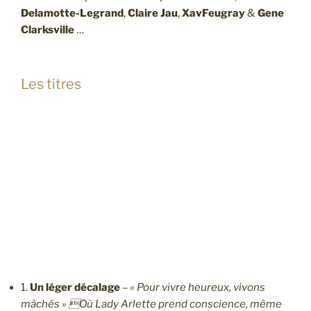
Delamotte-Legrand
,
Claire Jau
,
XavFeugray
&
Gene
Clarksville
…
Les titres
1.
Un léger décalage
–
« Pour vivre heureux, vivons
mâchés » Où Lady Arlette prend conscience, même