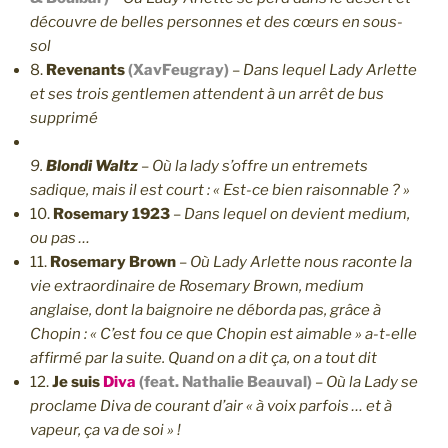
découvre de belles personnes et des cœurs en sous-
sol
8.
Revenants
(XavFeugray)
–
Dans lequel Lady Arlette
et ses trois gentlemen attendent à un arrêt de bus
supprimé
9.
Blondi Waltz
–
Où la lady s’offre un entremets
sadique, mais il est court : « Est-ce bien raisonnable ? »
10.
Rosemary 1923
–
Dans lequel on devient medium,
ou pas …
11.
Rosemary Brown
–
Où Lady Arlette nous raconte la
vie extraordinaire de Rosemary Brown, medium
anglaise, dont la baignoire ne déborda pas, grâce à
Chopin : « C’est fou ce que Chopin est aimable » a-t-elle
affirmé par la suite. Quand on a dit ça, on a tout dit
12.
Je suis
Diva
(feat. Nathalie Beauval)
–
Où la Lady se
proclame Diva de courant d’air « à voix parfois … et à
vapeur, ça va de soi » !