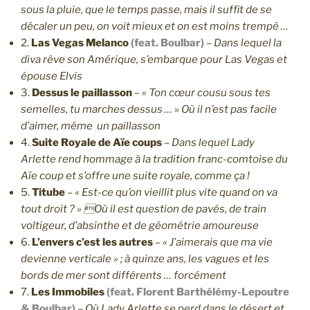
sous la pluie, que le temps passe, mais il suffit de se
décaler un peu, on voit mieux et on est moins trempé …
2.
Las Vegas Melanco
(feat. Boulbar)
–
Dans lequel la
diva rêve son Amérique, s’embarque pour Las Vegas et
épouse Elvis
3.
Dessus le paillasson
–
« Ton cœur cousu sous tes
semelles, tu marches dessus … » Où il n’est pas facile
d’aimer, même un paillasson
4.
Suite Royale de Aïe coups
–
Dans lequel Lady
Arlette rend hommage à la tradition franc-comtoise du
Aïe coup et s’offre une suite royale, comme ça !
5.
Titube
–
« Est-ce qu’on vieillit plus vite quand on va
tout droit ? » Où il est question de pavés, de train
voltigeur, d’absinthe et de géométrie amoureuse
6.
L’envers c’est les autres
–
« J’aimerais que ma vie
devienne verticale » ; à quinze ans, les vagues et les
bords de mer sont différents … forcément
7.
Les Immobiles
(feat. Florent Barthélémy-Lepoutre
& Boulbar)
–
Où Lady Arlette se perd dans le désert et