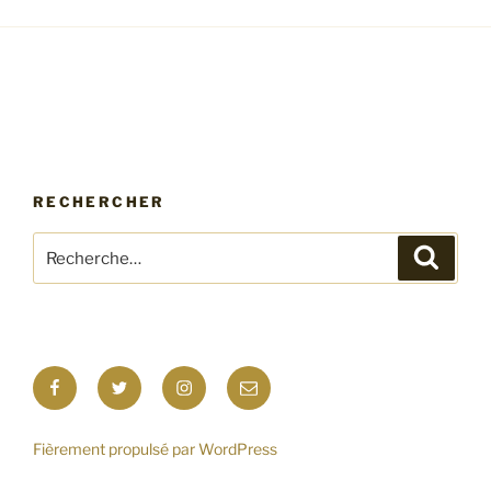
RECHERCHER
Recherche
Recher
pour
:
Facebook
Twitter
Instagram
E-
mail
Fièrement propulsé par WordPress