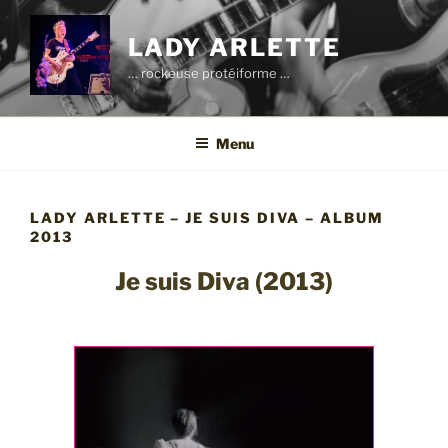
Aller
au
LADY ARLETTE
contenu
… rockeuse protéiforme …
principal
Menu
LADY ARLETTE – JE SUIS DIVA – ALBUM
2013
Je suis Diva (2013)