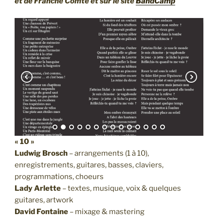
et de Franche Comté et sur le site
BandCamp
« 10 »
Ludwig Brosch
– arrangements (1 à 10),
enregistrements, guitares, basses, claviers,
programmations, choeurs
Lady Arlette
– textes, musique, voix & quelques
guitares, artwork
David Fontaine
– mixage & mastering