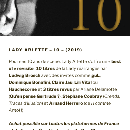
LADY ARLETTE – 10 – (2019)
Pour ses 10 ans de scène, Lady Arlette s’offre un
« best
of » revisité
:
10 titres
de la Lady réarrangés par
Ludwig Brosch
avec des invités comme
guL
,
Dominique Bonafini
,
Claire Jau
,
Lili Vital
ou
Hauchecorne
et
3 titres revus
par Ariane Delamotte
(
Qu’en pense Gertrude ?
),
Stéphane Coubray
(
Orenda,
Traces d’illusion
) et
Arnaud Herrero
(de
H comme
ArnoH
)
Achat possible sur toutes les plateformes de France