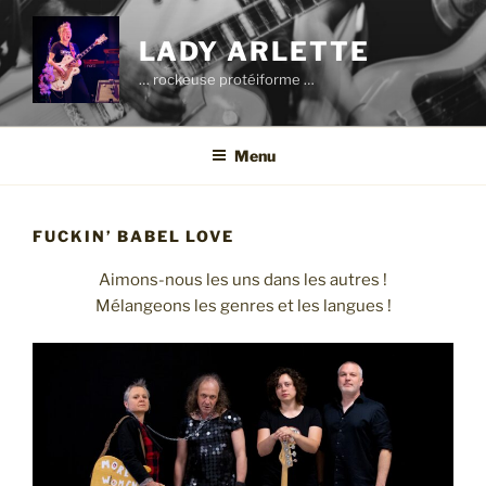
Aller
au
LADY ARLETTE
contenu
… rockeuse protéiforme …
principal
Menu
FUCKIN’ BABEL LOVE
Aimons-nous les uns dans les autres !
Mélangeons les genres et les langues !