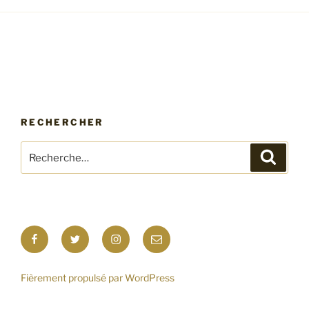
RECHERCHER
Recherche
Recher
pour
:
Facebook
Twitter
Instagram
E-
mail
Fièrement propulsé par WordPress