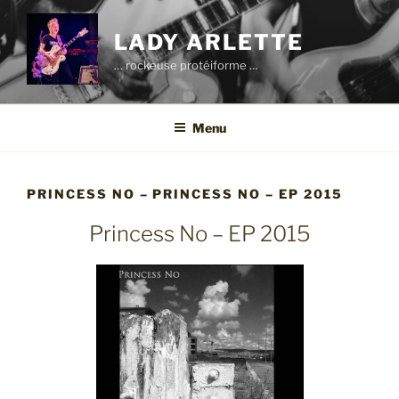
Aller
au
LADY ARLETTE
contenu
… rockeuse protéiforme …
principal
Menu
PRINCESS NO – PRINCESS NO – EP 2015
Princess No – EP 2015