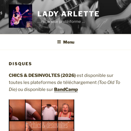
Aller
au
LADY ARLETTE
contenu
… rockeuse protéiforme …
principal
Menu
DISQUES
CHICS & DESINVOLTES (2026)
est disponible sur
toutes les plateformes de téléchargement
(Too Old To
Die)
ou disponible sur
BandCamp