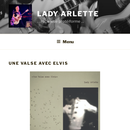
Aller
au
LADY ARLETTE
contenu
… rockeuse protéiforme …
principal
Menu
UNE VALSE AVEC ELVIS