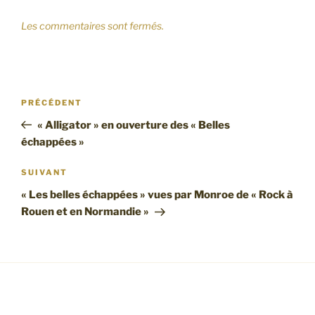
Les commentaires sont fermés.
Navigation
Article
PRÉCÉDENT
de
précédent
« Alligator » en ouverture des « Belles
l’article
échappées »
Article
SUIVANT
suivant
« Les belles échappées » vues par Monroe de « Rock à
Rouen et en Normandie »