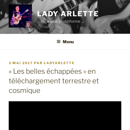
Aller
au
LADY ARLETTE
contenu
… rockeuse protéiforme …
principal
Menu
PUBLIÉ
3 MAI 2017
PAR
LADYARLETTE
LE
« Les belles échappées » en
téléchargement terrestre et
cosmique