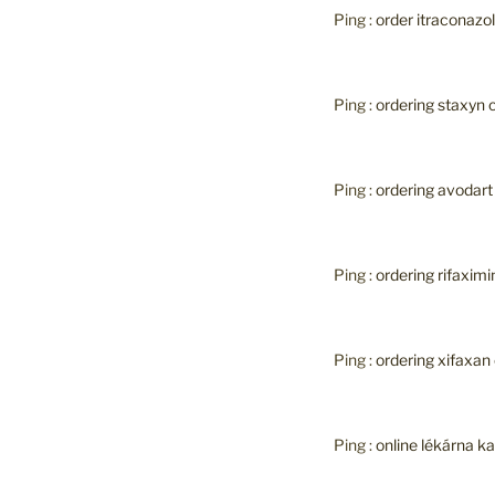
Ping :
order itraconazo
Ping :
ordering staxyn c
Ping :
ordering avodar
Ping :
ordering rifaximi
Ping :
ordering xifaxan
Ping :
online lékárna 