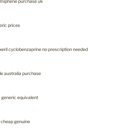
omiphene purchase uk
eric prices
xeril cyclobenzaprine no prescription needed
de australia purchase
 generic equivalent
a cheap genuine