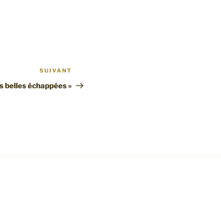
SUIVANT
Article
suivant
s belles échappées »