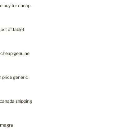
le buy for cheap
ost of tablet
t cheap genuine
n price generic
 canada shipping
kamagra