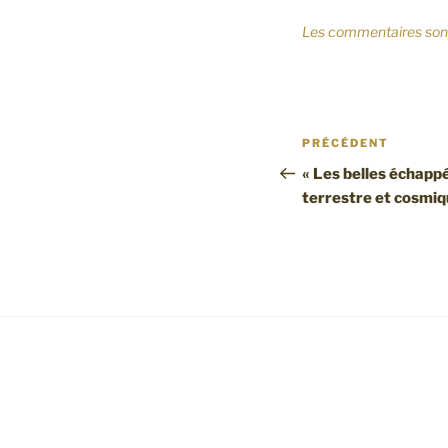
Les commentaires son
Navigation
Article
PRÉCÉDENT
de
précédent
« Les belles échapp
terrestre et cosmi
l’article