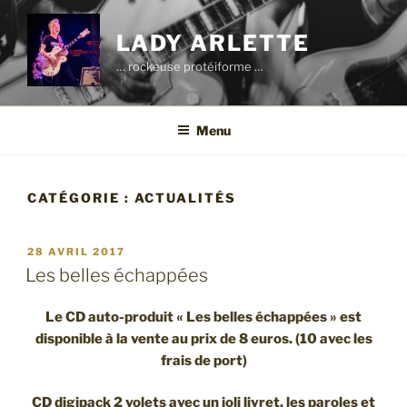
Aller
au
LADY ARLETTE
contenu
… rockeuse protéiforme …
principal
Menu
CATÉGORIE :
ACTUALITÉS
PUBLIÉ
28 AVRIL 2017
LE
Les belles échappées
Le CD auto-produit « Les belles échappées » est
disponible à la vente au prix de 8 euros. (10 avec les
frais de port)
CD digipack 2 volets avec un joli livret, les paroles et