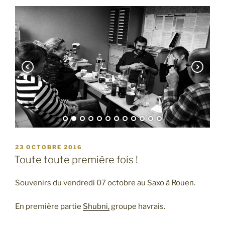
PUBLIÉ
23 OCTOBRE 2016
LE
Toute toute première fois !
Souvenirs du vendredi 07 octobre au Saxo à Rouen.
En première partie
Shubni,
groupe havrais.