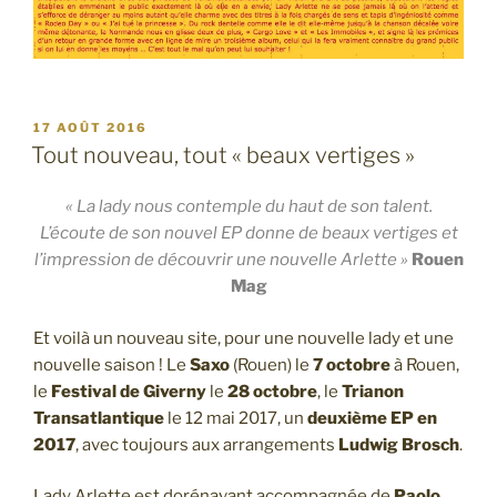
PUBLIÉ
17 AOÛT 2016
LE
Tout nouveau, tout « beaux vertiges »
« La lady nous contemple du haut de son talent.
L’écoute de son nouvel EP donne de beaux vertiges et
l’impression de découvrir une nouvelle Arlette »
Rouen
Mag
Et voilà un nouveau site, pour une nouvelle lady et une
nouvelle saison ! Le
Saxo
(Rouen) le
7 octobre
à Rouen,
le
Festival de Giverny
le
28 octobre
, le
Trianon
Transatlantique
le 12 mai 2017, un
deuxième EP en
2017
, avec toujours aux arrangements
Ludwig Brosch
.
Lady Arlette est dorénavant accompagnée de
Paolo