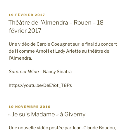
PUBLIÉ
19 FÉVRIER 2017
LE
Théâtre de l’Almendra – Rouen – 18
février 2017
Une vidéo de Carole Coeugnet sur le final du concert
de H comme ArnoH et Lady Arlette au théâtre de
l’Almendra.
Summer Wine –
Nancy Sinatra
https://youtu.be/DeEYot_T8Ps
PUBLIÉ
10 NOVEMBRE 2016
LE
« Je suis Madame » à Giverny
Une nouvelle vidéo postée par Jean-Claude Boudou,