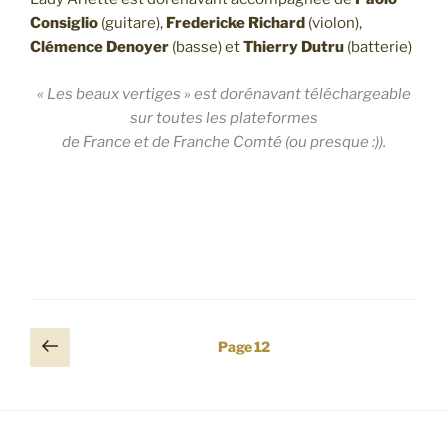
Consiglio
(guitare),
Fredericke Richard
(violon),
Clémence Denoyer
(basse) et
Thierry Dutru
(batterie)
« Les beaux vertiges » est dorénavant téléchargeable
sur toutes les plateformes
de France et de Franche Comté (ou presque :)).
Pagination
Page
Page
12
précédente
des
publications