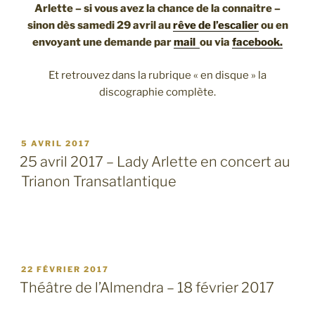
Arlette – si vous avez la chance de la connaitre –
sinon dès samedi 29 avril au
rêve de l’escalier
ou en
envoyant une demande par
mail
ou via
facebook.
Et retrouvez dans la rubrique « en disque » la
discographie complète.
PUBLIÉ
5 AVRIL 2017
LE
25 avril 2017 – Lady Arlette en concert au
Trianon Transatlantique
PUBLIÉ
22 FÉVRIER 2017
LE
Théâtre de l’Almendra – 18 février 2017