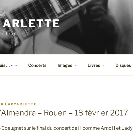
 ARLETTE
téiforme …
suis … »
Concerts
Images
Livres
Disques
AR
LADYARLETTE
l’Almendra – Rouen – 18 février 2017
 Coeugnet sur le final du concert de H comme ArnoH et Lady 