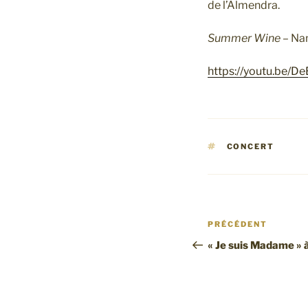
de l’Almendra.
Summer Wine –
Nan
https://youtu.be/D
ÉTIQUETTES
CONCERT
Navigation
Article
PRÉCÉDENT
de
précédent
« Je suis Madame » 
l’article