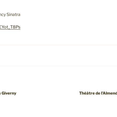
cy Sinatra
eEYot_T8Ps
à Giverny
Théâtre de l’Almend