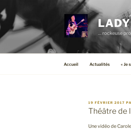
Aller
au
contenu
LADY
principal
… rockeuse pro
Accueil
Actualités
« Je 
PUBLIÉ
19 FÉVRIER 2017
P
LE
Théâtre de 
Une vidéo de Carole