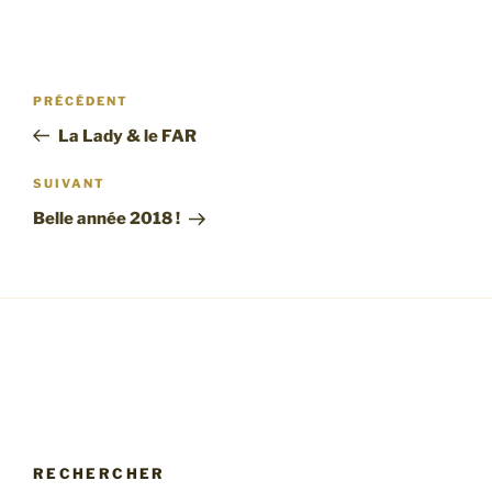
Navigation
Article
PRÉCÉDENT
de
précédent
La Lady & le FAR
l’article
Article
SUIVANT
suivant
Belle année 2018 !
RECHERCHER