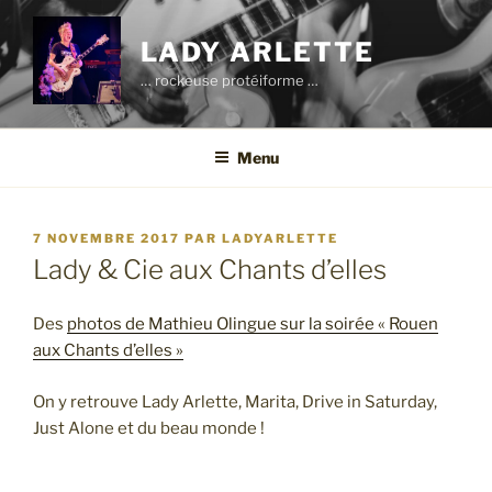
Aller
au
LADY ARLETTE
contenu
… rockeuse protéiforme …
principal
Menu
PUBLIÉ
7 NOVEMBRE 2017
PAR
LADYARLETTE
LE
Lady & Cie aux Chants d’elles
Des
photos de Mathieu Olingue sur la soirée « Rouen
aux Chants d’elles »
On y retrouve Lady Arlette, Marita, Drive in Saturday,
Just Alone et du beau monde !