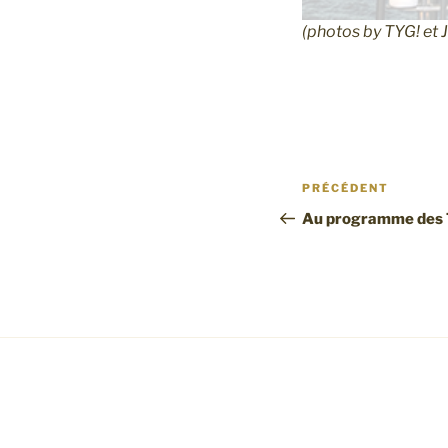
(photos by TYG! et 
Navigation
Article
PRÉCÉDENT
de
précédent
Au programme des T
l’article