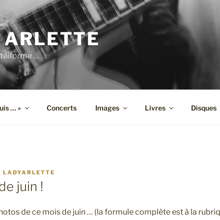
 ARLETTE
téiforme …
suis … »
Concerts
Images
Livres
Disques
R
LADYARLETTE
de juin !
otos de ce mois de juin … (la formule complète est à la rubri