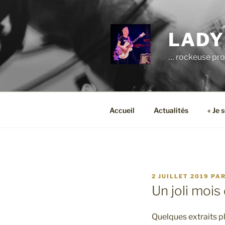
Aller
au
contenu
LADY
principal
… rockeuse pro
Accueil
Actualités
« Je 
PUBLIÉ
2 JUILLET 2019
PA
LE
Un joli mois 
Quelques extraits ph