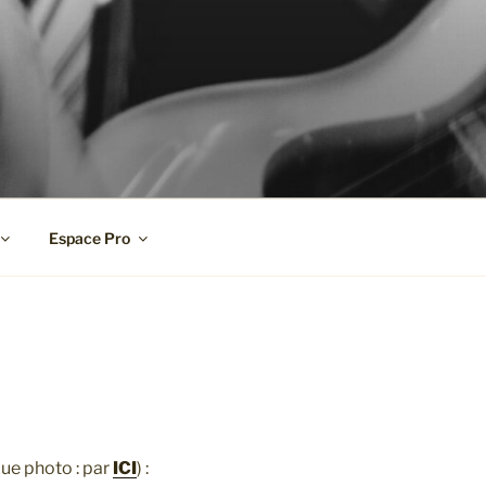
Espace Pro
que photo : par
ICI
) :