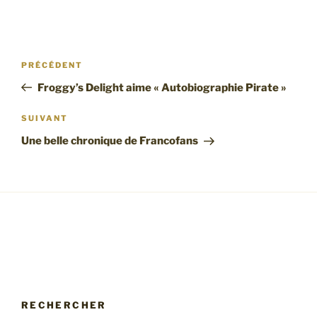
Navigation
Article
PRÉCÉDENT
de
précédent
Froggy’s Delight aime « Autobiographie Pirate »
l’article
Article
SUIVANT
suivant
Une belle chronique de Francofans
RECHERCHER