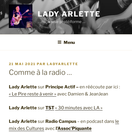
Aller
au
LADY ARLETTE
contenu
… rockeuse protéiforme …
principal
Menu
PUBLIÉ
21 MAI 2021
PAR
LADYARLETTE
LE
Comme à la radio …
Lady Arlette
sur
Principe Actif –
en réécoute par ici :
« Le Pire reste à venir »
avec Damien & JeanJean
Lady Arlette
sur
TST
« 30 minutes avec LA »
Lady Arlette
sur
Radio Campus
– en podcast dans
le
mix des Cultures
avec
l’
Assoc’Piquante