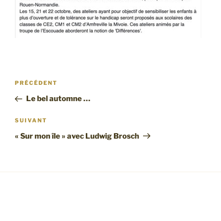
Navigation
Article
PRÉCÉDENT
de
précédent
Le bel automne …
l’article
Article
SUIVANT
suivant
« Sur mon île » avec Ludwig Brosch