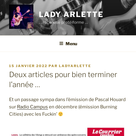
Aller
au
LADY ARLETTE
contenu
… rockeuse protéiforme …
principal
Menu
PUBLIÉ
15 JANVIER 2022
PAR
LADYARLETTE
LE
Deux articles pour bien terminer
l’année …
Et un passage sympa dans l’émission de Pascal Houard
sur
Radio Campus
en décembre (émission Burning
Cities) avec les Fuckin’