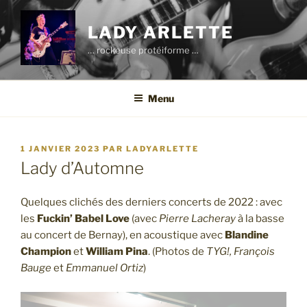
Aller
au
LADY ARLETTE
contenu
… rockeuse protéiforme …
principal
Menu
PUBLIÉ
1 JANVIER 2023
PAR
LADYARLETTE
LE
Lady d’Automne
Quelques clichés des derniers concerts de 2022 : avec
les
Fuckin’ Babel Love
(avec
Pierre Lacheray
à la basse
au concert de Bernay), en acoustique avec
Blandine
Champion
et
William Pina
. (Photos de
TYG!, François
Bauge
et
Emmanuel Ortiz
)