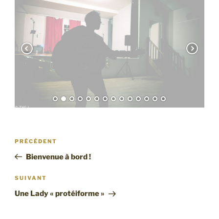
Navigation
Article
PRÉCÉDENT
de
précédent
Bienvenue à bord !
l’article
Article
SUIVANT
suivant
Une Lady « protéiforme »