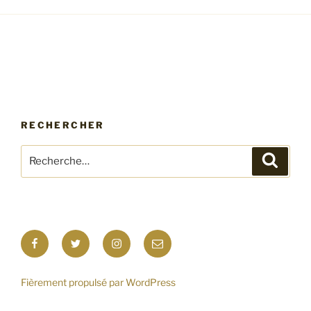
RECHERCHER
Recherche
Recher
pour
:
Facebook
Twitter
Instagram
E-
mail
Fièrement propulsé par WordPress