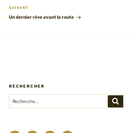
Article
SUIVANT
suivant
Un dernier rêve avant la route
RECHERCHER
Recherche
Recher
pour
: