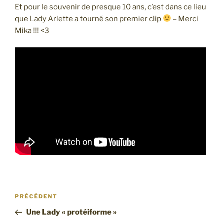
Et pour le souvenir de presque 10 ans, c’est dans ce lieu
que Lady Arlette a tourné son premier clip
– Merci
Mika !!! <3
Navigation
Article
PRÉCÉDENT
de
précédent
Une Lady « protéiforme »
l’article