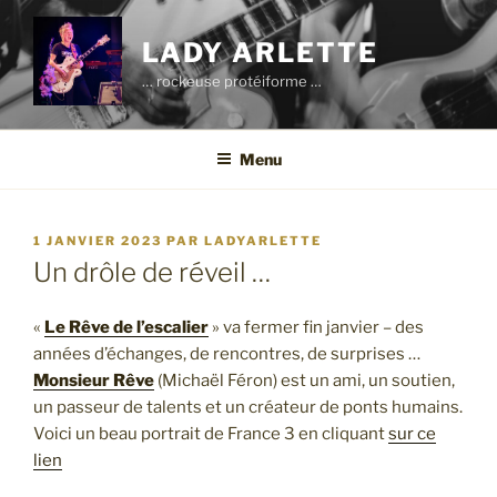
Aller
au
LADY ARLETTE
contenu
… rockeuse protéiforme …
principal
Menu
PUBLIÉ
1 JANVIER 2023
PAR
LADYARLETTE
LE
Un drôle de réveil …
«
Le Rêve de l’escalier
» va fermer fin janvier – des
années d’échanges, de rencontres, de surprises …
Monsieur Rêve
(Michaël Féron) est un ami, un soutien,
un passeur de talents et un créateur de ponts humains.
Voici un beau portrait de France 3 en cliquant
sur ce
lien