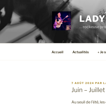
Aller
au
contenu
LADY
principal
… rockeuse pro
Accueil
Actualités
« Je 
PUBLIÉ
7 AOÛT 2024
PAR
L
LE
Juin – Juillet
Au seuil de l’été, l