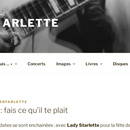
 ARLETTE
téiforme …
suis … »
Concerts
Images
Livres
Disques
ADYARLETTE
 : fais ce qu’il te plait
es dates se sont enchainées : avec
Lady Starlette
pour la fête d