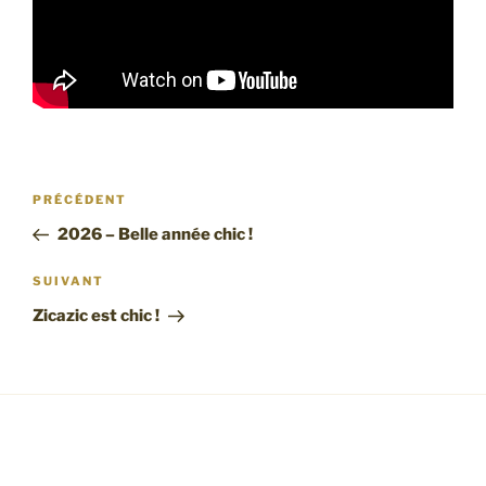
Navigation
Article
PRÉCÉDENT
de
précédent
2026 – Belle année chic !
l’article
Article
SUIVANT
suivant
Zicazic est chic !