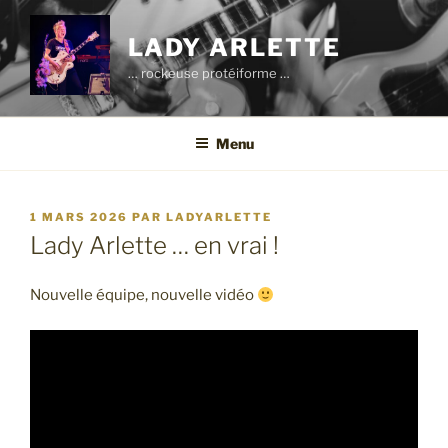
Aller
au
LADY ARLETTE
contenu
… rockeuse protéiforme …
principal
Menu
PUBLIÉ
1 MARS 2026
PAR
LADYARLETTE
LE
Lady Arlette … en vrai !
Nouvelle équipe, nouvelle vidéo