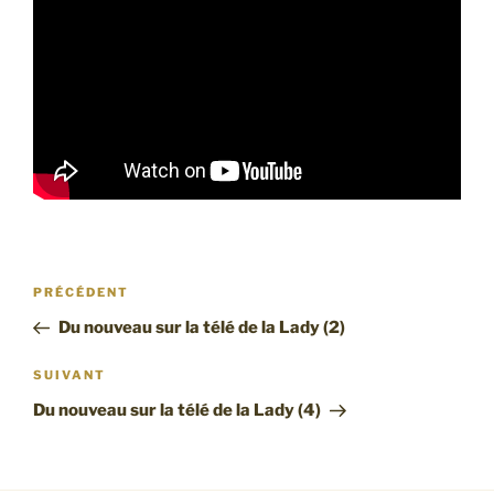
Navigation
Article
PRÉCÉDENT
de
précédent
Du nouveau sur la télé de la Lady (2)
l’article
Article
SUIVANT
suivant
Du nouveau sur la télé de la Lady (4)