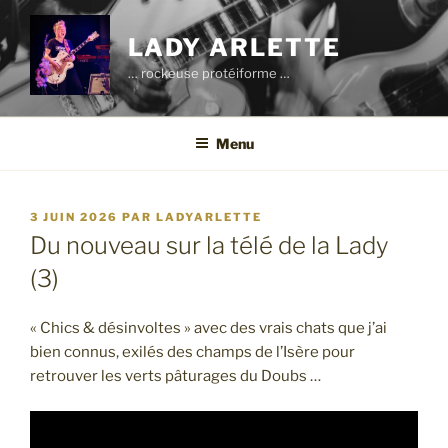
Aller
au
LADY ARLETTE
contenu
… rockeuse protéiforme …
principal
Menu
PUBLIÉ
3 JUIN 2026
PAR
LADYARLETTE
LE
Du nouveau sur la télé de la Lady
(3)
« Chics & désinvoltes » avec des vrais chats que j’ai
bien connus, exilés des champs de l’Isère pour
retrouver les verts pâturages du Doubs …