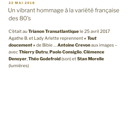
PUBLIÉ
22 MAI 2018
LE
Un vibrant hommage à la variété française
des 80’s
C’était au
Trianon Transatlantique
le 25 avril 2017
Agathe B. et Lady Arlette reprennent
« Tout
doucement »
de Bibie …
Antoine Crevon
aux images –
avec
Thierry Dutru
,
Paolo Consiglio
,
Clémence
Denoyer
,
Théo Godefroid
(son) et
Stan Morelle
(lumières)