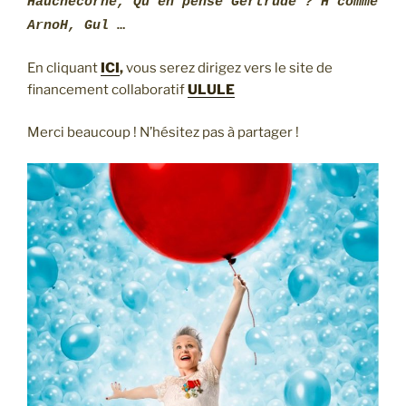
Hauchecorne, Qu’en pense Gertrude ? H comme
ArnoH, Gul
…
En cliquant
ICI
,
vous serez dirigez vers le site de
financement collaboratif
ULULE
Merci beaucoup ! N’hésitez pas à partager !