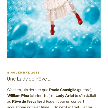
PUBLIÉ
8 NOVEMBRE 2018
LE
Une Lady de Rêve …
C’est en juin dernier que
Paolo Consiglio
(guitare),
William Pina
(clarinettes) et
Lady Arlette
s’installait
au
Rêve de l’escalier
à Rouen pour un concert
acoustique privé et filmé … Un petit extrait … et les