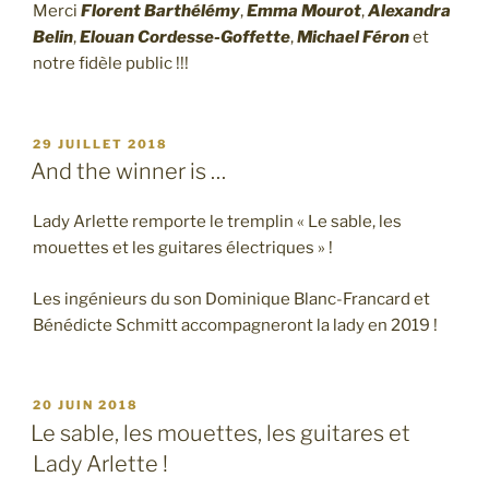
Merci
Florent Barthélémy
,
Emma Mourot
,
Alexandra
Belin
,
Elouan Cordesse-Goffette
,
Michael Féron
et
notre fidèle public !!!
PUBLIÉ
29 JUILLET 2018
LE
And the winner is …
Lady Arlette remporte le tremplin « Le sable, les
mouettes et les guitares électriques » !
Les ingénieurs du son Dominique Blanc-Francard et
Bénédicte Schmitt accompagneront la lady en 2019 !
PUBLIÉ
20 JUIN 2018
LE
Le sable, les mouettes, les guitares et
Lady Arlette !