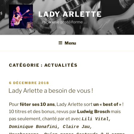
Aller
au
LADY ARLETTE
contenu
… rockeuse protéiforme …
principal
Menu
CATÉGORIE :
ACTUALITÉS
PUBLIÉ
6 DÉCEMBRE 2018
LE
Lady Arlette a besoin de vous !
Pour
fêter ses 10 ans
, Lady Arlette sort
un « best of »
!
10 titres et des bonus, revus par
Ludwig Brosch
mais
pas seulement, chanté par et avec
Lili Vital,
Dominique Bonafini, Claire Jau,